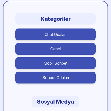
Kategoriler
Chat Odaları
Genel
Mobil Sohbet
Sohbet Odaları
Sosyal Medya