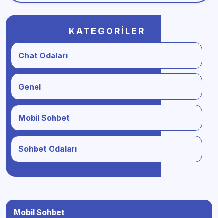
KATEGORILER
Chat Odaları
Genel
Mobil Sohbet
Sohbet Odaları
Mobil Sohbet