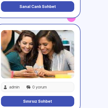
Sanal Canlı Sohbet
admin
0 yorum
Sınırsız Sohbet