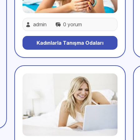
admin
0 yorum
Kadınlarla Tanışma Odaları