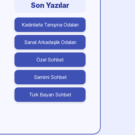
Son Yazılar
Kadınlarla Tanışma Odaları
Sanal Arkadaşlık Odaları
Özel Sohbet
Samimi Sohbet
Türk Bayan Sohbet