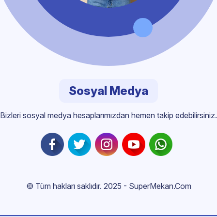
Sosyal Medya
Bizleri sosyal medya hesaplarımızdan hemen takip edebilirsiniz.
© Tüm hakları saklıdır. 2025 - SuperMekan.Com