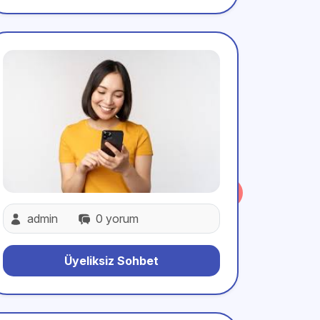
admin
0 yorum
Üyeliksiz Sohbet