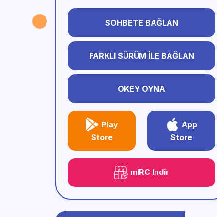
SOHBETE BAĞLAN
FARKLI SÜRÜM İLE BAĞLAN
OKEY OYNA
Play
App
Store
Store
mIRC Indir