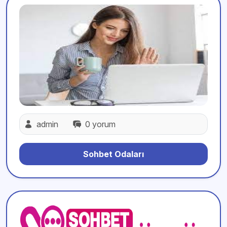
admin
0 yorum
Sohbet Odaları