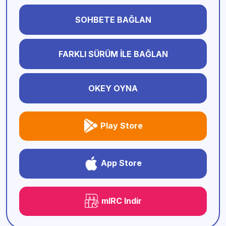
SOHBETE BAĞLAN
FARKLI SÜRÜM İLE BAĞLAN
OKEY OYNA
Play Store
App Store
mIRC Indir