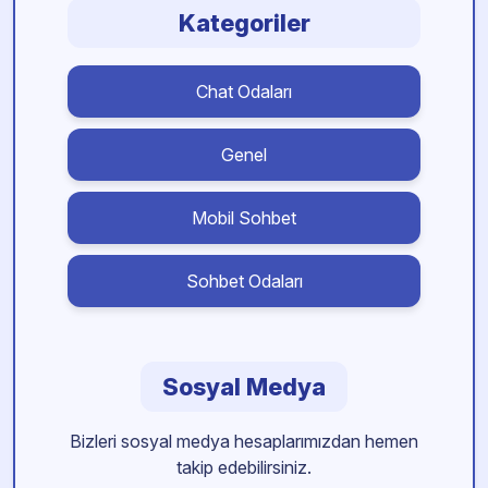
Kategoriler
Chat Odaları
Genel
Mobil Sohbet
Sohbet Odaları
Sosyal Medya
Bizleri sosyal medya hesaplarımızdan hemen
takip edebilirsiniz.