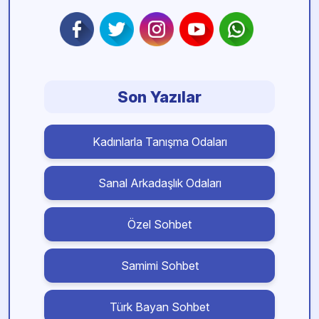
Son Yazılar
Kadınlarla Tanışma Odaları
Sanal Arkadaşlık Odaları
Özel Sohbet
Samimi Sohbet
Türk Bayan Sohbet