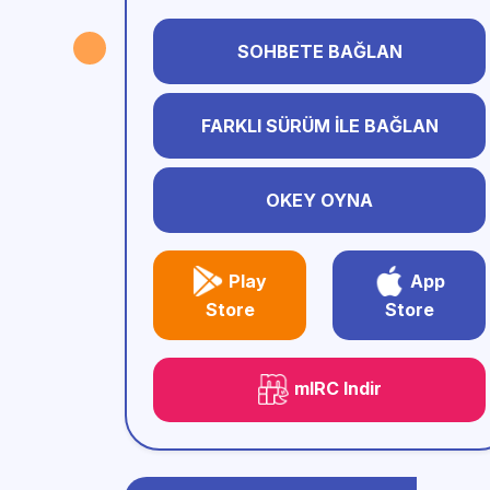
SOHBETE BAĞLAN
FARKLI SÜRÜM İLE BAĞLAN
OKEY OYNA
Play
App
Store
Store
mIRC Indir