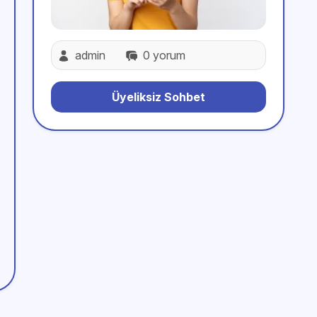
admin
0 yorum
Üyeliksiz Sohbet