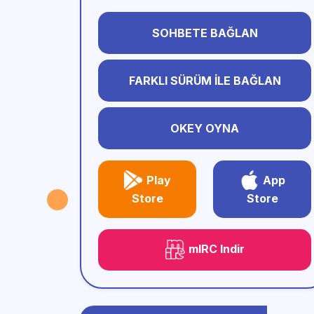
SOHBETE BAĞLAN
FARKLI SÜRÜM İLE BAĞLAN
OKEY OYNA
Play
App
Store
Store
mIRC Indir