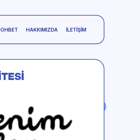
SOHBET
HAKKIMIZDA
İLETIŞIM
ITESI