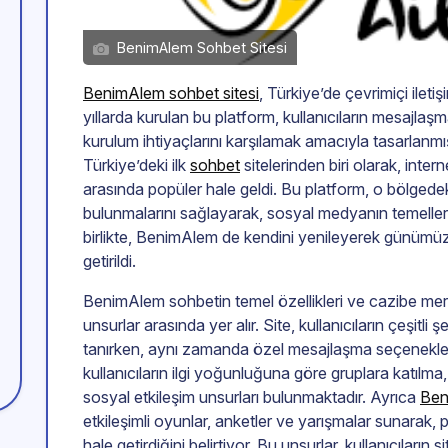
BenimAlem Sohbet Sitesi
BenimAlem sohbet sitesi
, Türkiye’de çevrimiçi ileti
yıllarda kurulan bu platform, kullanıcıların mesajla
kurulum ihtiyaçlarını karşılamak amacıyla tasarlanmış
Türkiye’deki ilk
sohbet
sitelerinden biri olarak, inter
arasında popüler hale geldi. Bu platform, o bölgedek
bulunmalarını sağlayarak, sosyal medyanın temellerini
birlikte, BenimAlem de kendini yenileyerek günümüz k
getirildi.
BenimAlem sohbetin temel özellikleri ve cazibe merke
unsurlar arasında yer alır. Site, kullanıcıların çeşitli ş
tanırken, aynı zamanda özel mesajlaşma seçenekleri
kullanıcıların ilgi yoğunluğuna göre gruplara katılma
sosyal etkileşim unsurları bulunmaktadır. Ayrıca
Ben
etkileşimli oyunlar, anketler ve yarışmalar sunarak, 
hale getirdiğini belirtiyor. Bu unsurlar, kullanıcıların si