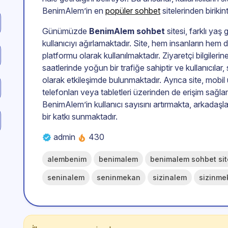
BenimAlem’in en
popüler sohbet
sitelerinden birikin
Günümüzde
BenimAlem sohbet
sitesi, farklı ya
kullanıcıyı ağırlamaktadır. Site, hem insanların hem de
platformu olarak kullanılmaktadır. Ziyaretçi bilgiler
saatlerinde yoğun bir trafiğe sahiptir ve kullanıcıla
olarak etkileşimde bulunmaktadır. Ayrıca site, mobil u
telefonları veya tabletleri üzerinden de erişim sağl
BenimAlem’in kullanıcı sayısını artırmakta, arkadaşlar
bir katkı sunmaktadır.
admin
430
alembenim
benimalem
benimalem sohbet sit
seninalem
seninmekan
sizinalem
sizinme