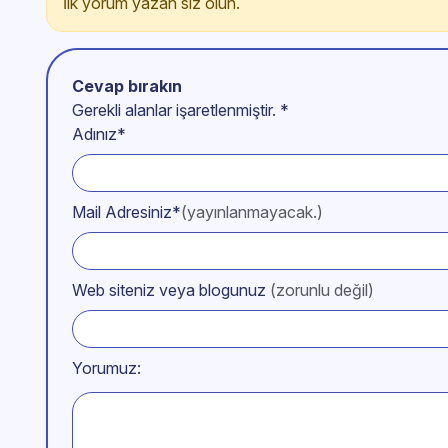
İlk yorum yazan siz olun.
Cevap bırakın
Gerekli alanlar işaretlenmiştir.
*
Adınız*
Mail Adresiniz*
(yayınlanmayacak.)
Web siteniz veya blogunuz
(zorunlu değil)
Yorumuz: