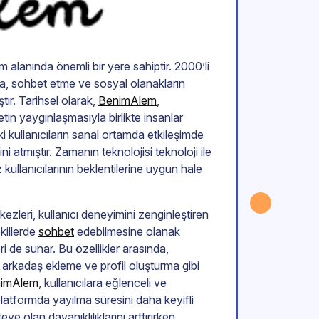
şim alanında önemli bir yere sahiptir. 2000’li
şma, sohbet etme ve sosyal olanakların
tır. Tarihsel olarak,
BenimAlem
,
netin yaygınlaşmasıyla birlikte insanlar
i kullanıcıların sanal ortamda etkileşimde
 atmıştır. Zamanın teknolojisi teknoloji ile
ullanıcılarının beklentilerine uygun hale
zleri, kullanıcı deneyimini zenginleştiren
ekillerde
sohbet
edebilmesine olanak
 de sunar. Bu özellikler arasında,
, arkadaş ekleme ve profil oluşturma gibi
imAlem
, kullanıcılara eğlenceli ve
platformda yayılma süresini daha keyifli
teye olan dayanıklılıklarını arttırırken,