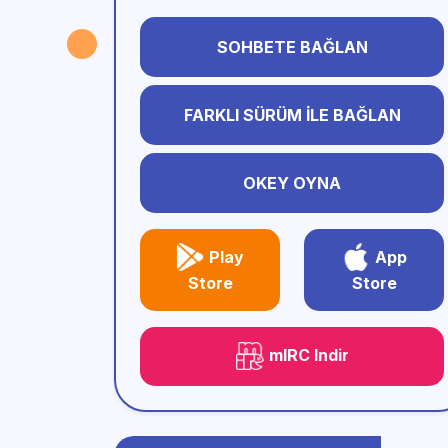
SOHBETE BAĞLAN
FARKLI SÜRÜM İLE BAĞLAN
OKEY OYNA
Play
App
Store
Store
mIRC Indir